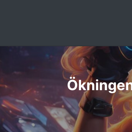
Skip
to
content
Ökningen