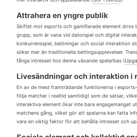
Attrahera en yngre publik
Skiftet mot esports och gamifierade element drivs 
grupp, som är vana vid datorspel och digital interak
konkurrensspel, belöningar och social interaktion
söker mer än traditionella bettingsupplevelser. Tren
fånga intresset hos denna växande spelarbas (
Upga
Livesändningar och interaktion i r
En av de mest framträdande funktionerna i esports-b
följa matcher i realtid samtidigt som de satsar, vi
interaktiva element ökar inte bara engagemanget uta
matchens gång, vilket gör att spelarna kan fatta inf
vara en viktig faktor för att behålla intresset och u