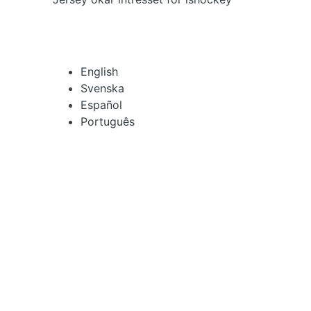
English
Svenska
Español
Português