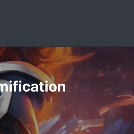
ification