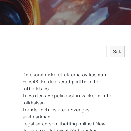
...
Sök
De ekonomiska effekterna av kasinon
Fans48: En dedikerad plattform för
fotbollsfans
Tillväxten av spelindustrin väcker oro för
folkhälsan
Trender och insikter i Sveriges
spelmarknad
Legaliserad sportbetting online i New
Jersey ökar intresset för ishockey