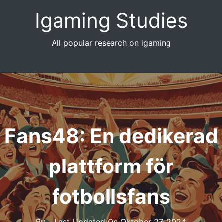
Skip
Igaming Studies
to
content
All popular research on igaming
Fans48: En dedikerad
plattform för
fotbollsfans
By
Last Updated On
Oktober 27, 2024