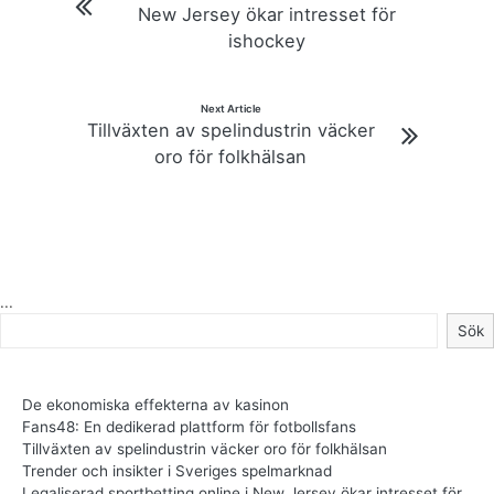
New Jersey ökar intresset för
ishockey
Next Article
Tillväxten av spelindustrin väcker
oro för folkhälsan
...
Sök
De ekonomiska effekterna av kasinon
Fans48: En dedikerad plattform för fotbollsfans
Tillväxten av spelindustrin väcker oro för folkhälsan
Trender och insikter i Sveriges spelmarknad
Legaliserad sportbetting online i New Jersey ökar intresset för