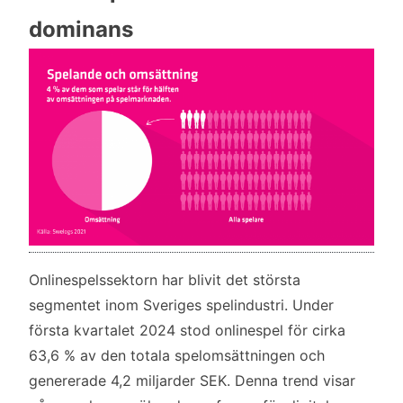
dominans
Onlinespelssektorn har blivit det största
segmentet inom Sveriges spelindustri. Under
första kvartalet 2024 stod onlinespel för cirka
63,6 % av den totala spelomsättningen och
genererade 4,2 miljarder SEK. Denna trend visar